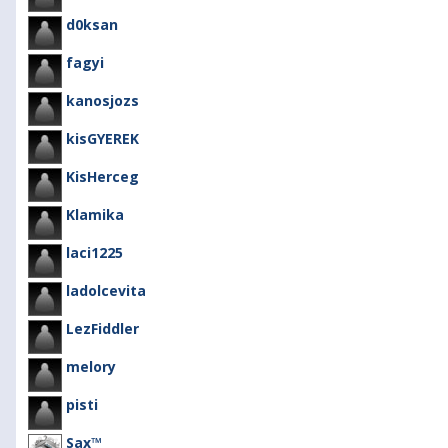
d0ksan
fagyi
kanosjozs
kisGYEREK
KisHerceg
Klamika
laci1225
ladolcevita
LezFiddler
melory
pisti
Sax™